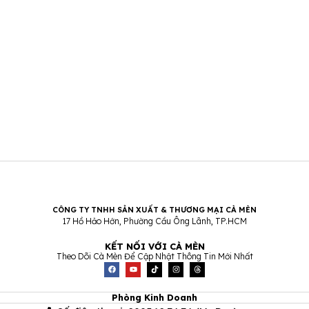
CÔNG TY TNHH SẢN XUẤT & THƯƠNG MẠI CÀ MÈN
17 Hồ Hảo Hớn, Phường Cầu Ông Lãnh, TP.HCM
KẾT NỐI VỚI CÀ MÈN
Theo Dõi Cà Mèn Để Cập Nhật Thông Tin Mới Nhất
F
Y
T
I
T
a
o
i
n
h
c
u
k
s
r
e
t
t
t
e
b
u
o
a
a
Phòng Kinh Doanh
o
b
k
g
d