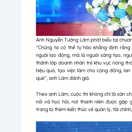
Anh Nguyễn Tường Lâm phát biểu tại chươn
“Chúng ta có thể tự hào khẳng định rằng
người lao động, mà là người sáng tạo, ngư
thành lớp doanh nhân trẻ khu vực nông thô
hiệu quả, tạo việc làm cho cộng đồng, lan
quê”, anh Lâm đánh giá.
Theo anh Lâm, cuộc thi không chỉ là sân chơ
nối và học hỏi, nơi thanh niên được gặp 
trang bị thêm kiến thức về quản lý, tài chín