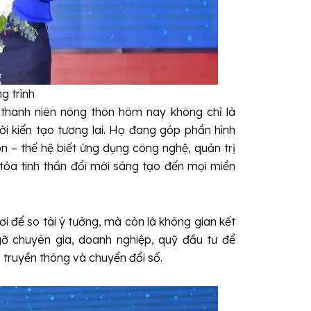
g trình
 thanh niên nông thôn hôm nay không chỉ là
ời kiến tạo tương lai. Họ đang góp phần hình
n – thế hệ biết ứng dụng công nghệ, quản trị
 tỏa tinh thần đổi mới sáng tạo đến mọi miền
i để so tài ý tưởng, mà còn là không gian kết
gỡ chuyên gia, doanh nghiệp, quỹ đầu tư để
h, truyền thông và chuyển đổi số.