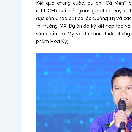
Kết quả chung cuộc, dự án “Cà Mèn” c
(TP.HCM) xuất sắc giành giải nhất. Đây là
đặc sản Cháo bột cá lóc Quảng Trị và cá
thị trường Mỹ. Dự án đã ký kết hợp tác vớ
sản phẩm tại Mỹ và đã nhận được chứng
phẩm Hoa Kỳ).