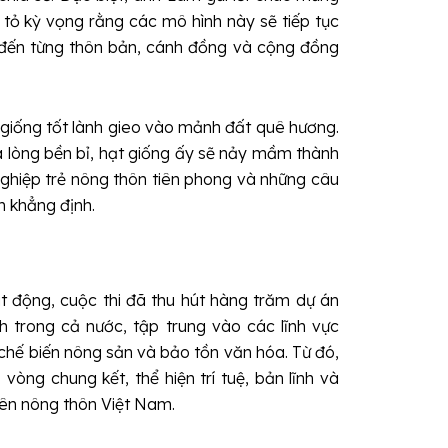
 tỏ kỳ vọng rằng các mô hình này sẽ tiếp tục
ệp đến từng thôn bản, cánh đồng và cộng đồng
 giống tốt lành gieo vào mảnh đất quê hương.
à lòng bền bỉ, hạt giống ấy sẽ nảy mầm thành
ghiệp trẻ nông thôn tiên phong và những câu
m khẳng định.
t động, cuộc thi đã thu hút hàng trăm dự án
h trong cả nước, tập trung vào các lĩnh vực
, chế biến nông sản và bảo tồn văn hóa. Từ đó,
vòng chung kết, thể hiện trí tuệ, bản lĩnh và
iên nông thôn Việt Nam.