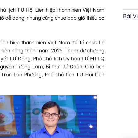
ủ tịch T.Ư Hội Liên hiệp thanh niên Việt Nam
Bài V
giờ dễ dàng, nhưng cũng chưa bao giờ thiếu cơ
 Liên hiệp thanh niên Việt Nam đã tổ chức Lễ
 niên nông thôn” năm 2025. Tham dự chương
uyết T.Ư Đảng, Phó chủ tịch Ủy ban T.Ư MTTQ
Nguyễn Tường Lâm, Bí thư T.Ư Đoàn, Chủ tịch
 Trần Lan Phương, Phó chủ tịch T.Ư Hội Liên