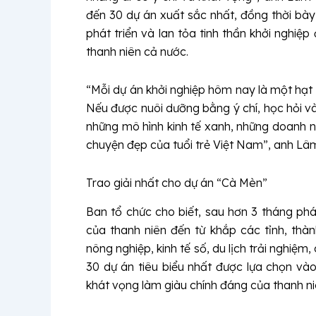
đến 30 dự án xuất sắc nhất, đồng thời bày
phát triển và lan tỏa tinh thần khởi nghi
thanh niên cả nước.
“Mỗi dự án khởi nghiệp hôm nay là một hạt
Nếu được nuôi dưỡng bằng ý chí, học hỏi v
những mô hình kinh tế xanh, những doanh n
chuyện đẹp của tuổi trẻ Việt Nam”, anh Lâ
Trao giải nhất cho dự án “Cà Mèn”
Ban tổ chức cho biết, sau hơn 3 tháng phá
của thanh niên đến từ khắp các tỉnh, thàn
nông nghiệp, kinh tế số, du lịch trải nghiệm
30 dự án tiêu biểu nhất được lựa chọn vào 
khát vọng làm giàu chính đáng của thanh n