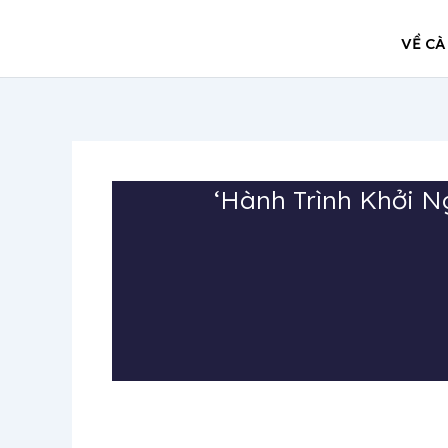
Nhảy
tới
VỀ CÀ
nội
dung
‘Hành Trình Khởi N