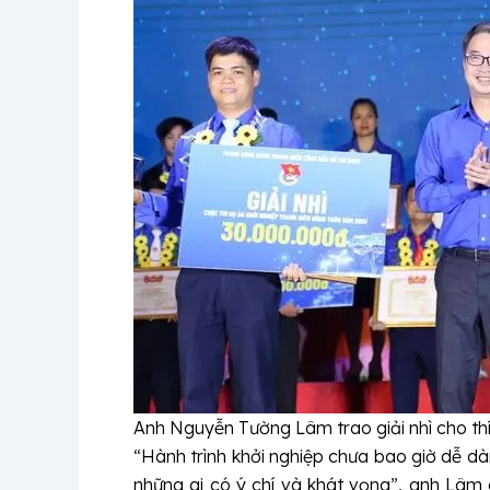
Anh Nguyễn Tường Lâm trao giải nhì cho thí 
“Hành trình khởi nghiệp chưa bao giờ dễ dà
những ai có ý chí và khát vọng”, anh Lâm 