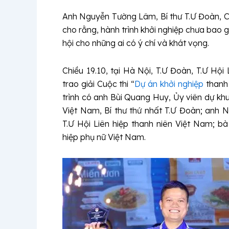
Anh Nguyễn Tường Lâm, Bí thư T.Ư Đoàn, Ch
cho rằng, hành trình khởi nghiệp chưa bao 
hội cho những ai có ý chí và khát vọng.
Chiều 19.10, tại Hà Nội, T.Ư Đoàn, T.Ư Hội
trao giải Cuộc thi “
Dự án khởi nghiệp
thanh
trình có anh Bùi Quang Huy, Ủy viên dự kh
Việt Nam, Bí thư thứ nhất T.Ư Đoàn; anh 
T.Ư Hội Liên hiệp thanh niên Việt Nam; bà
hiệp phụ nữ Việt Nam.