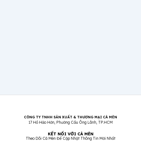
CÔNG TY TNHH SẢN XUẤT & THƯƠNG MẠI CÀ MÈN
17 Hồ Hảo Hớn, Phường Cầu Ông Lãnh, TP.HCM
KẾT NỐI VỚI CÀ MÈN
Theo Dõi Cà Mèn Để Cập Nhật Thông Tin Mới Nhất