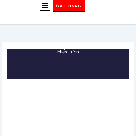
Nhảy
ĐẶT HÀNG
tới
nội
TRUYỀN THÔNG
dung
Miến Lươn