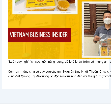
“Luôn suy nghĩ tích cực, luôn năng lượng, dù khó khăn trăm bề nhưng anh e
Cảm ơn những chia sẻ quý báu của anh Nguyễn Đức Nhật Thuận. Chúc cho
vùng đất Quảng Trị, để quảng bá đặc sản quê nhà đến với thế giới một các