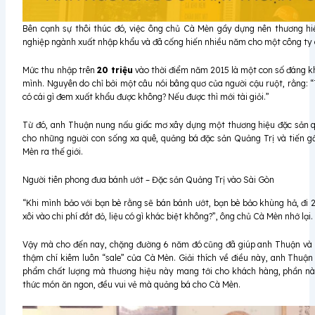
Bên cạnh sự thôi thúc đó, việc ông chủ Cà Mèn gầy dựng nên thương hiệ
nghiệp ngành xuất nhập khẩu và đã cống hiến nhiều năm cho một công ty
Mức thu nhập trên
20 triệu
vào thời điểm năm 2015 là một con số đáng kh
mình. Nguyên do chỉ bởi một câu nói bâng quơ của người cậu ruột, rằng:
có cái gì đem xuất khẩu được không? Nếu được thì mới tài giỏi.”
Từ đó, anh Thuận nung nấu giấc mơ xây dựng một thương hiệu đặc sản 
cho những người con sống xa quê, quảng bá đặc sản Quảng Trị và tiến 
Mèn ra thế giới.
Người tiên phong đưa bánh ướt – Đặc sản Quảng Trị vào Sài Gòn
“Khi mình bảo với bạn bè rằng sẽ bán bánh ướt, bạn bè bảo khùng hả, đi 2 
xôi vào chi phí đắt đỏ, liệu có gì khác biệt không?”, ông chủ Cà Mèn nhớ lại.
Vậy mà cho đến nay, chặng đường 6 năm đó cũng đã giúp anh Thuận và bạ
thậm chí kiêm luôn “sale” của Cà Mèn. Giải thích về điều này, anh Thuậ
phẩm chất lượng mà thương hiệu này mang tới cho khách hàng, phần nào
thức món ăn ngon, đều vui vẻ mà quảng bá cho Cà Mèn.