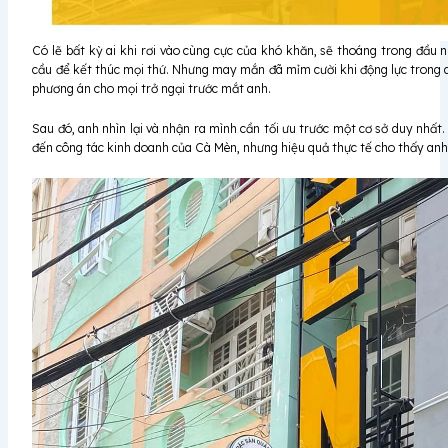
Có lẽ bất kỳ ai khi rơi vào cùng cực của khó khăn, sẽ thoáng trong đầ
cầu để kết thúc mọi thứ. Nhưng may mắn đã mỉm cười khi động lực trong anh
phương án cho mọi trở ngại trước mắt anh.
Sau đó, anh nhìn lại và nhận ra mình cần tối ưu trước một cơ sở duy nhất
đến công tác kinh doanh của Cà Mèn, nhưng hiệu quả thực tế cho thấy a