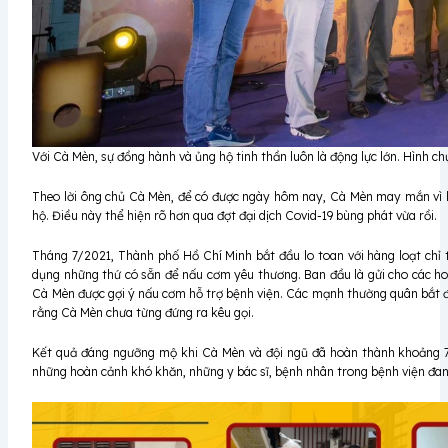
Với Cà Mèn, sự đồng hành và ủng hộ tinh thần luôn là động lực lớn. Hình c
Theo lời ông chủ Cà Mèn, để có được ngày hôm nay, Cà Mèn may mắn vì l
hộ. Điều này thể hiện rõ hơn qua đợt đại dịch Covid-19 bùng phát vừa rồi.
Tháng 7/2021, Thành phố Hồ Chí Minh bắt đầu lo toan với hàng loạt chỉ t
dụng những thứ có sẵn để nấu cơm yêu thương. Ban đầu là gửi cho các ho
Cà Mèn được gợi ý nấu cơm hỗ trợ bệnh viện. Các mạnh thường quân bắt đầu
rằng Cà Mèn chưa từng đứng ra kêu gọi.
Kết quả đáng ngưỡng mộ khi Cà Mèn và đội ngũ đã hoàn thành khoảng 70
những hoàn cảnh khó khăn, những y bác sĩ, bệnh nhân trong bệnh viện đan