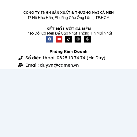
CÔNG TY TNHH SẢN XUẤT & THƯƠNG MẠI CÀ MÈN
17 Hồ Hảo Hớn, Phường Cầu Ông Lãnh, TP.HCM
KẾT NỐI VỚI CÀ MÈN
Theo Dõi Cà Mèn Để Cập Nhật Thông Tin Mới Nhất
F
Y
T
I
T
a
o
i
n
h
c
u
k
s
r
e
t
t
t
e
b
u
o
a
a
Phòng Kinh Doanh
o
b
k
g
d
Số điện thoại: 0825.10.74.74 (Mr. Duy)
o
e
r
s
k
a
m
Email: duy.vn@camen.vn