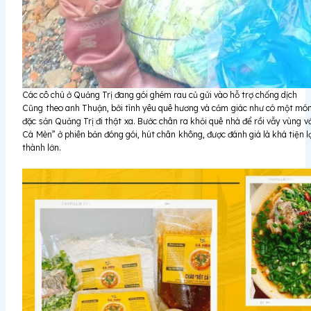
Các cô chú ở Quảng Trị đang gói ghém rau củ gửi vào hỗ trợ chống dịch
Cũng theo anh Thuận, bởi tình yêu quê hương và cảm giác như có một món 
đặc sản Quảng Trị đi thật xa. Bước chân ra khỏi quê nhà để rồi vẫy vùng v
Cà Mèn” ở phiên bản đóng gói, hút chân không, được đánh giá là khá tiện lợ
thành lớn.