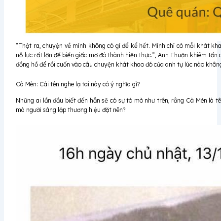
“Thật ra, chuyện về mình không có gì để kể hết. Mình chỉ có mỗi khát k
nỗ lực rất lớn để biến giấc mơ đó thành hiện thực.”, Anh Thuận khiêm tốn 
đồng hồ để rồi cuốn vào câu chuyện khát khao đó của anh tự lúc nào khôn
Cà Mèn: Cái tên nghe lạ tai này có ý nghĩa gì?
Những ai lần đầu biết đến hẳn sẽ có sự tò mò như trên, rằng Cà Mèn là t
mà người sáng lập thương hiệu đặt nên?