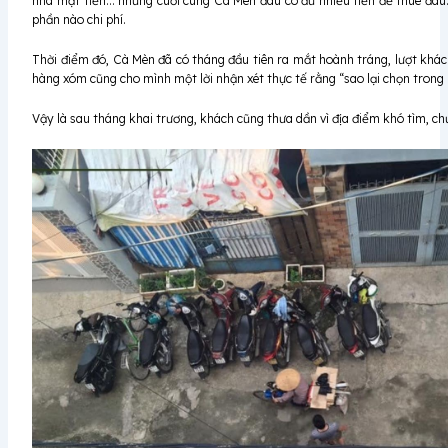
nhà mặt tiền… nhưng cuối cùng Cà Mèn đâu có đủ nhiều tiền để thuê đâu.
phần nào chi phí.
Thời điểm đó, Cà Mèn đã có tháng đầu tiên ra mắt hoành tráng, lượt khác
hàng xóm cũng cho mình một lời nhận xét thực tế rằng “sao lại chọn trong
Vậy là sau tháng khai trương, khách cũng thưa dần vì địa điểm khó tìm, ch