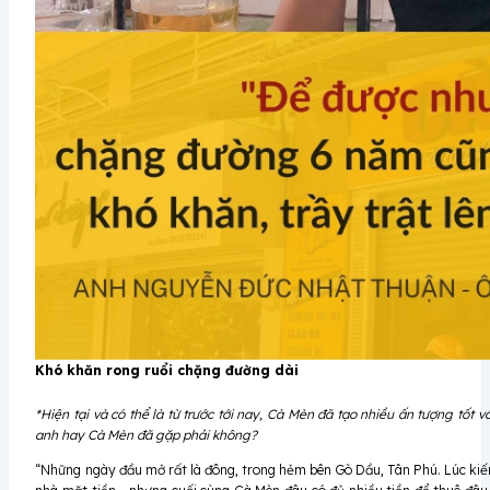
Khó khăn rong ruổi chặng đường dài
*Hiện tại và có thể là từ trước tới nay, Cà Mèn đã tạo nhiều ấn tượng tố
anh hay Cà Mèn đã gặp phải không?
“Những ngày đầu mở rất là đông, trong hẻm bên Gò Dầu, Tân Phú. Lúc kiếm