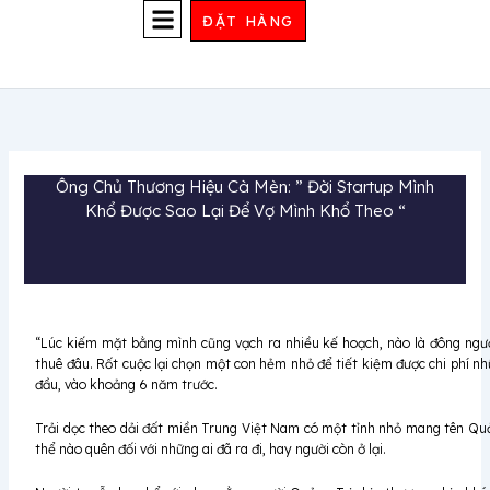
Nhảy
ĐẶT HÀNG
tới
nội
TRUYỀN THÔNG
dung
Ông Chủ Thương Hiệu Cà Mèn: ” Đời Startup Mình
Khổ Được Sao Lại Để Vợ Mình Khổ Theo “
“Lúc kiếm mặt bằng mình cũng vạch ra nhiều kế hoạch, nào là đông ngườ
thuê đâu. Rốt cuộc lại chọn một con hẻm nhỏ để tiết kiệm được chi phí 
đầu, vào khoảng 6 năm trước.
Trải dọc theo dải đất miền Trung Việt Nam có một tỉnh nhỏ mang tên Quản
thể nào quên đối với những ai đã ra đi, hay người còn ở lại.