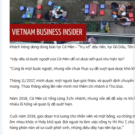
Khách hàng đang dùng bữa tại Cà Mèn – “trụ sở” đầu tiên, tại Gò Dầu, Tân
*Vậy đâu là bước ngoặt của Cà Mèn để có được kết quả như hiện tại?
“Cũng là một bước ngoặt, nhưng vẫn chưa thực sự đã vượt qua được khó k
Tháng 11/2017, mình được một người bạn giới thiệu và quyết định chuyển 
mừng. Thừa thắng xông lên nên mình mở thêm chi nhánh ở Thủ Đức.
Năm 2018, Cà Mèn có tổng cộng 3 chi nhánh, nhưng vấn đề đã xảy ra khi
nhiều lỗ hổng về quản lý đã xuất hiện.
Cuối năm 2018, giai đoạn trả lương cho nhân viên và mặt bằng, vợ chồng 
ôm nhau khóc vì thấy khổ quá. Bởi người ta làm việc công ty thì thứ 7, c
hàng phàn nàn về sơ suất phát sinh, những điều đấy tạo nên áp lực.”