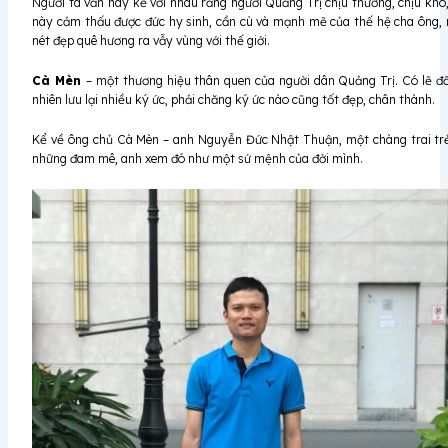
Người ta vẫn hay kể với nhau rằng người Quảng Trị chịu thương, chịu khó, 
này cảm thấu được đức hy sinh, cần cù và mạnh mẽ của thế hệ cha ông
nét đẹp quê hương ra vẫy vùng với thế giới.
Cà Mèn
– một thương hiệu thân quen của người dân Quảng Trị. Có lẽ đ
nhiên lưu lại nhiều ký ức, phải chăng ký ức nào cũng tốt đẹp, chân thành.
Kể về ông chủ Cà Mèn – anh Nguyễn Đức Nhật Thuận, một chàng trai trẻ s
những đam mê, anh xem đó như một sứ mệnh của đời mình.